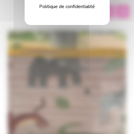
Politique de confidentialité