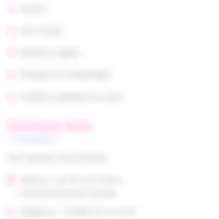
Contact
Mon Compte
Mentions Légales
Politique de confidentialité
Conditions générales de vente
Contact Info
Suzi Handicap Animal Refuge
Adresse : Lieu Dit Le Fonteny
61210 Montreuil au Houlme
Téléphone : +33(0)6 64 72 21 55