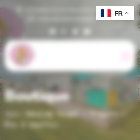
Panneau de gestion des cookies
Le Fonteny 61210 Montreuil au Houlme
FR
contact@suzihandicapanimal.net
Boutique
Suzi Handicap Animal
Produits
Étui à lunettes