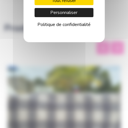
Tout refuser
Personnaliser
Politique de confidentialité
Produits similaires