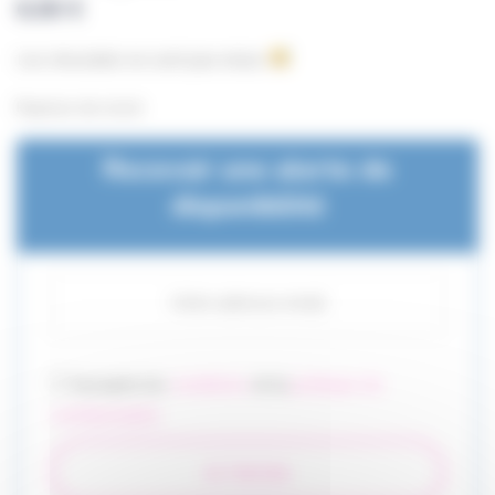
6,00
€
Les chocolats ne sont pas inclus !
Rupture de stock
Recevoir une alerte de
disponibilité
J'accepte les
conditions
et la
politique de
confidentialité
Je Valide