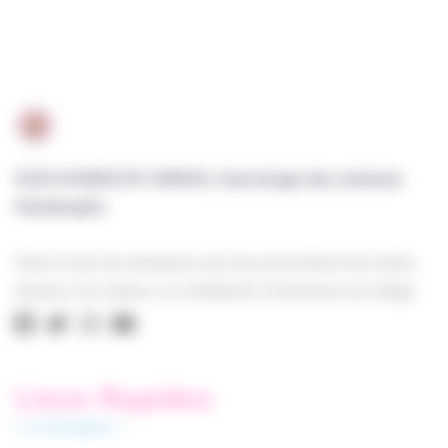
SUZI HANDICAP ANIMAL Sauvetage des animaux
Handicapés
Merci à tous les donateurs qui nous permettent de rendre
heureux nos loulous, et contribuent à l’existence du refuge.
Liens Rapides