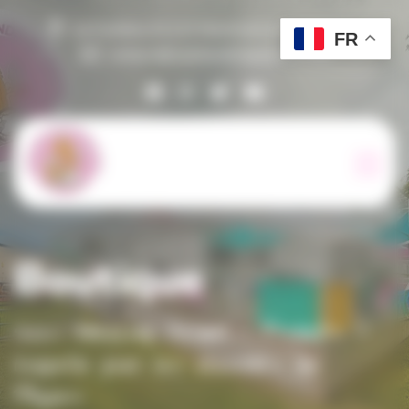
Panneau de gestion des cookies
Le Fonteny 61210 Montreuil au Houlme
FR
contact@suzihandicapanimal.net
Boutique
Suzi Handicap Animal
Produits
Coupelle pour les chocolats de
Pâques