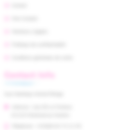
Contact
Mon Compte
Mentions Légales
Politique de confidentialité
Conditions générales de vente
Contact Info
Suzi Handicap Animal Refuge
Adresse : Lieu Dit Le Fonteny
61210 Montreuil au Houlme
Téléphone : +33(0)6 64 72 21 55