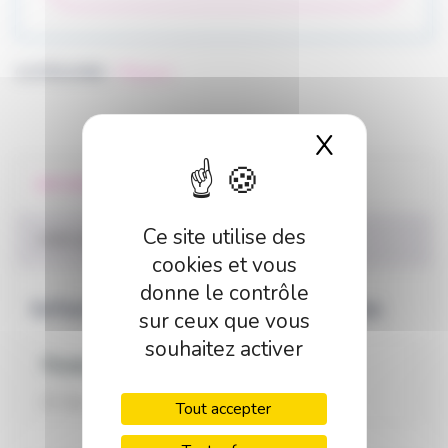
CATÉGORIE :
Pâques
X
Masquer 
INFORMATIONS COMPLÉMENTAIRES
Ce site utilise des
AVIS (0)
cookies et vous
donne le contrôle
Informations complémentaires
sur ceux que vous
souhaitez activer
Poids
0,3 kg
Tout accepter